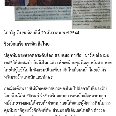
ไทยรัฐ วัน พฤหัสบดีที่ 20 ธันวาคม พ.ศ.2544
วิธเบ็ดเสร็จ บราซิล ถึงไทย
ปลุกทีมชายหาดต่อระดับโลก ตร.เสมอ ท่าเรือ
“มาร์เซลโล เมน
เดส” โค้ชแซมบ้า บินถึงไทยแล้ว เพื่อเตนียมคุมทีมลูกหนังชายหาด
ไทยไปบู๊แข้งในศึกชิงแชมป์โลกที่บราซิลในเดือนหน้า โดยเจ้าตัว
หวังมาสร้างเทคนิคและทักษะ
กลเม็ดเต็ดพรายให้นักเตะชายหาดของไทยไปต่อกรกับทีมระดับ
โลก ด้านโค้ช “ปีเตอร์ วิธ” เตรียมแบกภาระหนักเมื่อสมาคมลูก
หนังไทยวางแผนให้ควบทั้งตำแหน่งเฮดโค้ชและผู้จัดการทีมในการ
คุมทีมชาติลุยแข้งศึกคิงพ์คัพ ส่วนบอสจีเอ็มเอสไทยลีก ตำรวจ