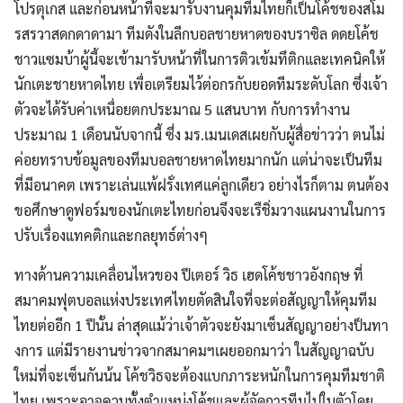
โปรตุเกส และก่อนหน้าที่จะมารับงานคุมทีมไทยก็เป็นโค้ชของสโม
รสรวาสดกดาดามา ทีมดังในลีกบอลชายหาดของบราซิล ดดยโค้ช
ชาวแซมบ้าผู้นี้จะเข้ามารับหน้าที่ในการติวเข้มทึติกและเทคนิคให้
นักเตะชายหาดไทย เพื่อเตรียมไว้ต่อกรกับยอดทีมระดับโลก ซึ่งเจ้า
ตัวจะได้รับค่าเหนื่อยตกประมาณ 5 แสนบาท กับการทำงาน
ประมาณ 1 เดือนนับจากนี้ ซึ่ง มร.เมนเดสเผยกับผู้สื่อข่าวว่า ตนไม่
ค่อยทราบข้อมูลของทีมบอลชายหาดไทยมากนัก แต่น่าจะเป็นทีม
ที่มีอนาคต เพราะเล่นแพ้ฝรั่งเทศแค่ลูกเดียว อย่างไรก็ตาม ตนต้อง
ขอศึกษาดูฟอร์มของนักเตะไทยก่อนจึงจะเรืชิ่มวางแผนงานในการ
ปรับเรื่องแทคติกและกลยุทธ์ต่างๆ
ทางด้านความเคลื่อนไหวของ ปีเตอร์ วิธ เฮดโค้ชชาวอังกฤษ ที่
สมาคมฟุตบอลแห่งประเทศไทยตัดสินใจที่จะต่อสัญญาให้คุมทีม
ไทยต่ออีก 1 ปีนั้น ล่าสุดแม้ว่าเจ้าตัวจะยังมาเซ็นสัญญาอย่างป็นทา
งการ แต่มีรายงานข่าวจากสมาคมฯเผยออกมาว่า ในสัญญาฉบับ
ใหม่ที่จะเซ็นกันน้น โค้ชวิธจะต้องแบกภาระหนักในการคุมทีมชาติ
ไทย เพราะอาจควบทั้งตำแหน่งโค้ชและผู้จัดการทีมไปในตัวโดย