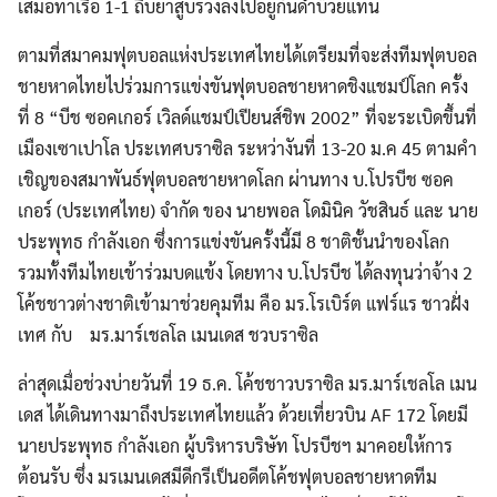
เสมอท่าเรือ 1-1 ถีบยาสูบร่วงลงไปอยู่กันดำบ๊วยแทน
ตามที่สมาคมฟุตบอลแห่งประเทศไทยได้เตรียมที่จะส่งทีมฟุตบอล
ชายหาดไทยไปร่วมการแข่งขันฟุตบอลชายหาดชิงแชมป์โลก ครั้ง
Search
Search
ที่ 8 “บีช ซอคเกอร์ เวิลด์แชมป์เปียนส์ชิพ 2002” ที่จะระเบิดขึ้นที่
for:
เมืองเซาเปาโล ประเทศบราซิล ระหว่างันที่ 13-20 ม.ค 45 ตามคำ
เชิญของสมาพันธ์ฟุตบอลชายหาดโลก ผ่านทาง บ.โปรบีช ซอค
เกอร์ (ประเทศไทย) จำกัด ของ นายพอล โดมินิค วัชสินธ์ และ นาย
ประพุทธ กำลังเอก ซึ่งการแข่งขันครั้งนี้มี 8 ชาติชั้นนำของโลก
รวมทั้งทีมไทยเข้าร่วมบดแข้ง โดยทาง บ.โปรบีช ได้ลงทุนว่าจ้าง 2
โค้ชชาวต่างชาติเข้ามาช่วยคุมทีม คือ มร.โรเบิร์ต แฟร์แร ชาวฝั่ง
เทศ กับ มร.มาร์เชลโล เมนเดส ชวบราซิล
ล่าสุดเมื่อช่วงบ่ายวันที่ 19 ธ.ค. โค้ชชาวบราซิล มร.มาร์เชลโล เมน
เดส ได้เดินทางมาถึงประเทศไทยแล้ว ด้วยเที่ยวบิน AF 172 โดยมี
นายประพุทธ กำลังเอก ผู้บริหารบริษัท โปรบีชฯ มาคอยให้การ
ต้อนรับ ซึ่ง มรเมนเดสมีดีกรีเป็นอดีตโค้ชฟุตบอลชายหาดทีม