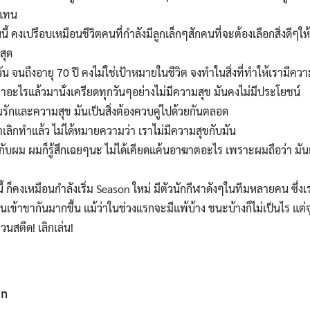
บแทน
้ คงเปรือบเหมือนชีวิตคนที่กำลังมีลูกเล็กๆสักคนที่จะต้องเลือกสิ่งดีๆใ
สุด
 จนถึงอายุ 70 ปี คงไม่ใช่เป้าหมายในชีวิต จงทำในสิ่งที่ทำให้เรามีควา
อะไรแล้วมานั่งเครียดทุกวันๆอย่างไม่มีความสุข มันคงไม่มีประโยชน์
ักและความสุข มันเป็นสิ่งต้องควบคู่ไปด้วยกันตลอด
ราเลิกทำแล้ว ไม่ได้หมายความว่า เราไม่มีความสุขกับมัน
ว้กับผม ผมก็รู้สึกเฉยๆนะ ไม่ได้เคียดแค้นอาฆาตอะไร เพราะผมถือว่า มั
 ก็คงเหมือนกำลังเริ่ม Season ใหม่ มีตัวนักกีฬาดังๆในทีมหลายคน ซึ่งเ
เข้าขากันมากขึ้น แม้ว่าในช่วงแรกจะมีแพ้บ้าง ชนะบ้างก็ไม่เป็นไร แต่จุ
นสตีด! เลิกเล่น!
in