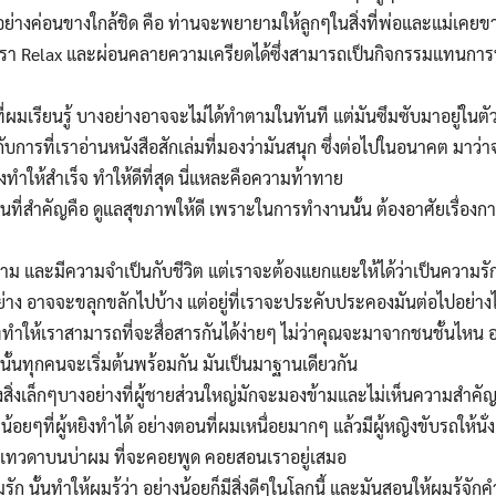
อย่างค่อนขางใกล้ชิด คือ ท่านจะพยายามให้ลูกๆในสิ่งที่พ่อและแม่เค
้เรา Relax และผ่อนคลายความเครียดได้ซึ่งสามารถเป็นกิจกรรมแทนกา
ี่ผมเรียนรู้ บางอย่างอาจจะไม่ได้ทำตามในทันที แต่มันซึมซับมาอยู่ในตั
การที่เราอ่านหนังสือสักเล่มที่มองว่ามันสนุก ซึ่งต่อไปในอนาคต มาว่าจ
งทำให้สำเร็จ ทำให้ดีที่สุด นี่แหละคือความท้าทาย
ที่สำคัญคือ ดูแลสุขภาพให้ดี เพราะในการทำงานนั้น ต้องอาศัยเรื่องกา
งาม และมีความจำเป็นกับชีวิต แต่เราจะต้องแยกแยะให้ได้ว่าเป็นความร
ย่าง อาจจะขลุกขลักไปบ้าง แต่อยู่ที่เราจะประคับประคองมันต่อไปอย่าง
ทำให้เราสามารถที่จะสื่อสารกันได้ง่ายๆ ไม่ว่าคุณจะมาจากชนชั้นไหน อาย
้นทุกคนจะเริ่มต้นพร้อมกัน มันเป็นมาฐานเดียวกัน
สิ่งเล็กๆบางอย่างที่ผู้ชายส่วนใหญ่มักจะมองข้ามและไม่เห็นความสำค
น้อยๆที่ผู้หยิงทำได้ อย่างตอนที่ผมเหนื่อยมากๆ แล้วมีผู้หญิงขับรถให้นั่ง
นเทวดาบนบ่าผม ที่จะคอยพูด คอยสอนเราอยู่เสมอ
มรัก นั้นทำให้ผมรู้ว่า อย่างน้อยก็มีสิ่งดีๆในโลกนี้ และมันสอนให้ผมรู้จักค