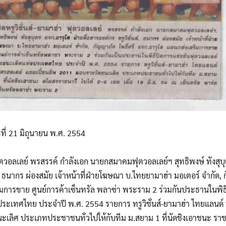
รที่ 21 มิถุนายน พ.ศ. 2554
 ฟุตวอลเลย์ พรสรรค์ กำลังเอก นายกสมาคมฟุตวอลเลย์ฯ สุทธิพงษ์ ทังสุบ
นส์, ธนากร ผ่องสมัย เจ้าหน้าที่ฝ่ายโฆษณา บ.ไทยยามาฮ่า มอเตอร์ จำกัด,
มการขาย ศูนย์การค้าเซ็นทรัล พลาซ่า พระราม 2 ร่วมกันประธานในพิธ
ประเทศไทย ประจำปี พ.ศ. 2554 รายการ ทรูวิชั่นส์-ยามาฮ่า ไทยแลนด์ 
เลิศ ประเภทประชาชนทั่วไปให้กับทีม ม.สยาม 1 ที่นัดชิงเอาชนะ ราชนาว