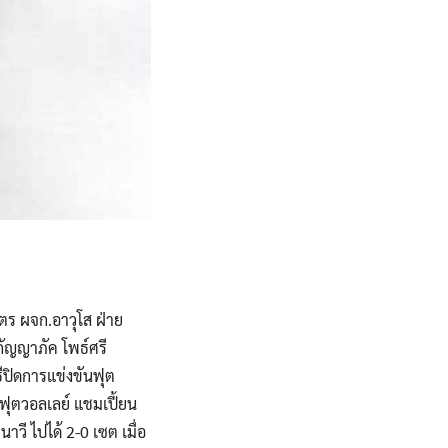
ุตร ผจก.อาวุโส ฝ่าย
 กัญญาภัค โพธ์ศรี
ีปิดการแข่งขันฟุต
ฟุตวอลเลย์ แชมเปี้ยน
ี ไปได้ 2-0 เซต เมื่อ