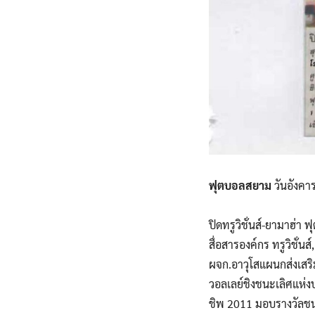
ฟุตบอลสยาม
วันอังคา
ปิดทรูวิชั่นส์-ยามาฮ่า
สื่อสารองค์กร ทรูวิชั่
ผจก.อาวุโสแผนกส่งเสริ
วอลเลย์ชิงชนะเลิศแห่ง
ชิพ 2011 มอบรางวัลชนะ