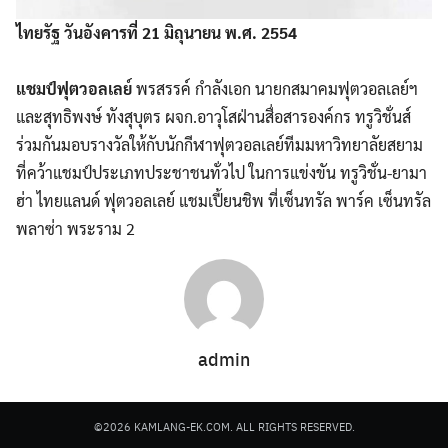
ไทยรัฐ วันอังคารที่ 21 มิถุนายน พ.ศ. 2554
แชมป์ฟุตวอลเลย์
พรสรรค์ กำลังเอก นายกสมาคมฟุตวอลเลย์ฯ
และสุทธิพงษ์ ทังสุบุตร ผจก.อาวุโสฝ่านสื่อสารองค์กร ทรูวิชั่นส์
ร่วมกันมอบรางวัลให้กับนักกีฬาฟุตวอลเลย์ทีมมหาวิทยาลัยสยาม
ที่คว้าแชมป์ประเภทประชาชนทั่วไป ในการแข่งขัน ทรูวิชั่น-ยามา
ฮ่า ไทยแลนด์ ฟุตวอลเลย์ แชมเปี้ยนชิพ ที่เซ็นทรัล พาร์ค เซ็นทรัล
พลาซ่า พระราม 2
admin
©2026 KAMLANG-EK.COM. ALL RIGHTS RESERVED.