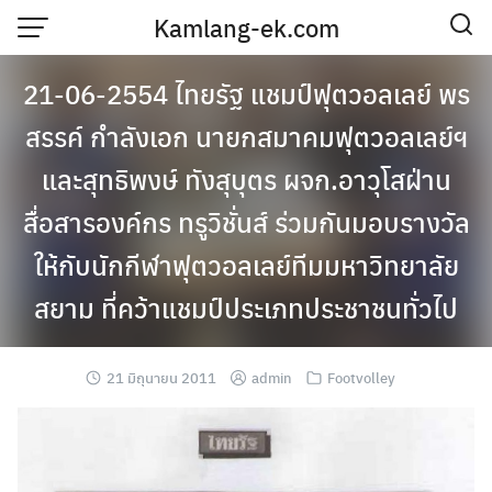
Skip
Kamlang-ek.com
to
content
21-06-2554 ไทยรัฐ แชมป์ฟุตวอลเลย์ พร
สรรค์ กำลังเอก นายกสมาคมฟุตวอลเลย์ฯ
และสุทธิพงษ์ ทังสุบุตร ผจก.อาวุโสฝ่าน
สื่อสารองค์กร ทรูวิชั่นส์ ร่วมกันมอบรางวัล
ให้กับนักกีฬาฟุตวอลเลย์ทีมมหาวิทยาลัย
สยาม ที่คว้าแชมป์ประเภทประชาชนทั่วไป
21 มิถุนายน 2011
admin
Footvolley